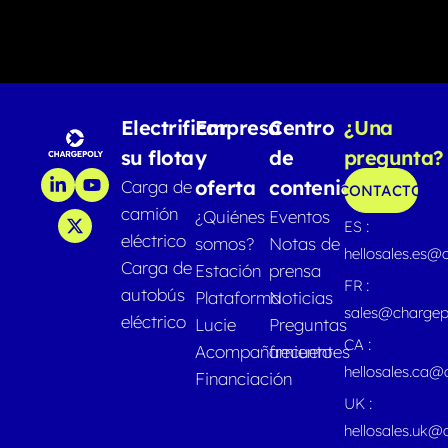
Electrificar
Empresa
Centro
¿Una
su flota
y
de
pregunta?
oferta
contenido
Carga de
CONTACTO
camión
¿Quiénes
Eventos
ES :
eléctrico
somos?
Notas de
hellosales.es@
Carga de
Estación
prensa
FR :
autobús
Plataforma
Noticias
sales@chargep
eléctrico
Lucie
Preguntas
CA :
Acompañamiento
frecuentes
hellosales.ca
Financiación
UK :
hellosales.uk@