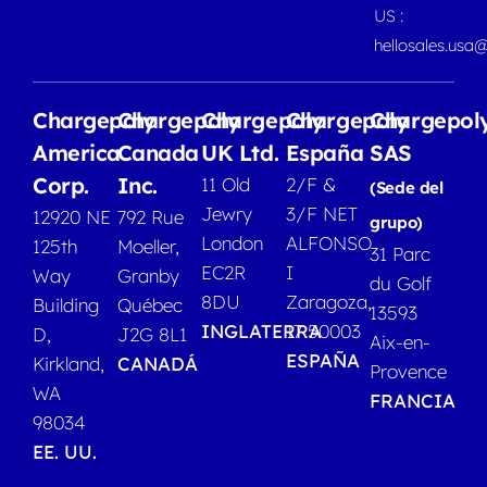
US :
hellosales.usa
Chargepoly
Chargepoly
Chargepoly
Chargepoly
Chargepol
America
Canada
UK Ltd.
España
SAS
Corp.
Inc.
11 Old
2/F &
(Sede del
Jewry
3/F NET
12920 NE
792 Rue
grupo)
London
ALFONSO
125th
Moeller,
31 Parc
EC2R
I
Way
Granby
du Golf
8DU
Zaragoza,
Building
Québec
13593
INGLATERRA
17 50003
D,
J2G 8L1
Aix-en-
ESPAÑA
Kirkland,
CANADÁ
Provence
WA
FRANCIA
98034
EE. UU.