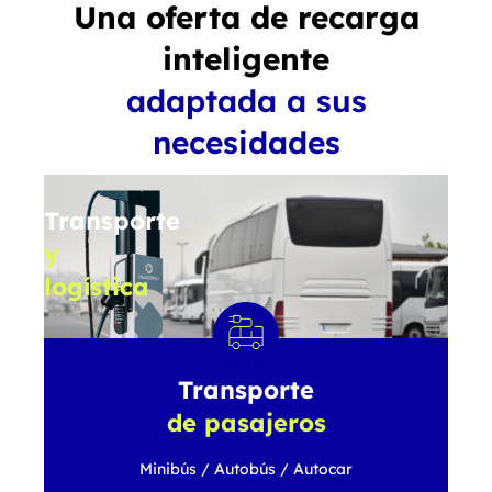
Una oferta de recarga
inteligente
adaptada a sus
necesidades
Transporte
y
logística
Vehículo
comercial
ligero
/
Transporte
Camión
rígido
de pasajeros
/
Cabeza
tractora
Minibús / Autobús / Autocar