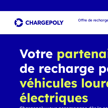
Offre de recharg
Votre
partena
de recharge p
véhicules lour
électriques