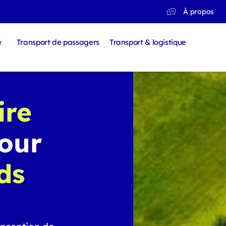
À propos
e
Transport de passagers
Transport & logistique
ire
our
ds