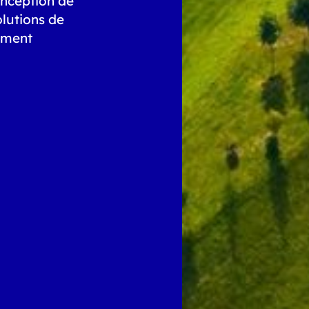
nception de
olutions de
ement