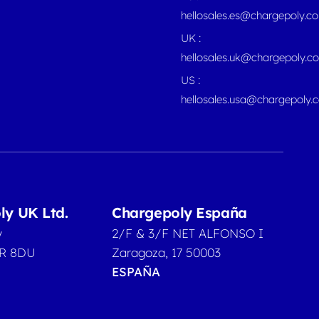
hellosales.es@chargepoly.c
UK :
hellosales.uk@chargepoly.c
US :
hellosales.usa@chargepoly.
ly UK Ltd.
Chargepoly España
y
2/F & 3/F NET ALFONSO I
2R 8DU
Zaragoza, 17 50003
ESPAÑA