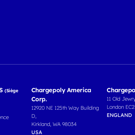
AS
Chargepoly America
Chargepo
(Siège
Corp.
11 Old Jewr
London EC
12920 NE 125th Way Building
ENGLAND
D,
ence
Kirkland, WA 98034
USA