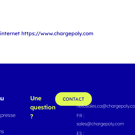
 internet https://www.chargepoly.com
nu
Une
CA :
CONTACT
hellosales.ca@chargepoly.
question
presse
?
FR :
sales@chargepoly.com
ns
ES :