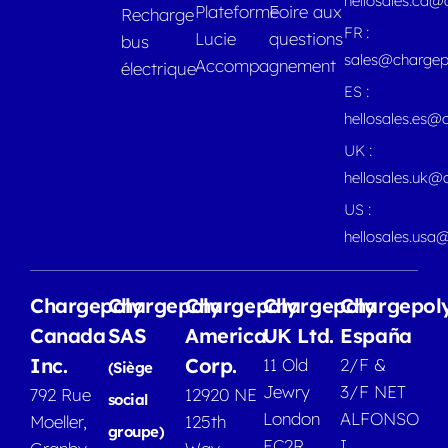
hellosales.ca
Plateforme
Foire aux
Recharge
FR :
Lucie
questions
bus
sales@chargep
Accompagnement
électrique
ES :
hellosales.es@
UK :
hellosales.uk@
US :
hellosales.usa
Chargepoly
Chargepoly
Chargepoly
Chargepoly
Chargepol
Canada
SAS
America
UK Ltd.
España
Inc.
Corp.
11 Old
2/F &
(Siège
Jewry
3/F NET
792 Rue
12920 NE
social
London
ALFONSO
Moeller,
125th
groupe)
EC2R
I