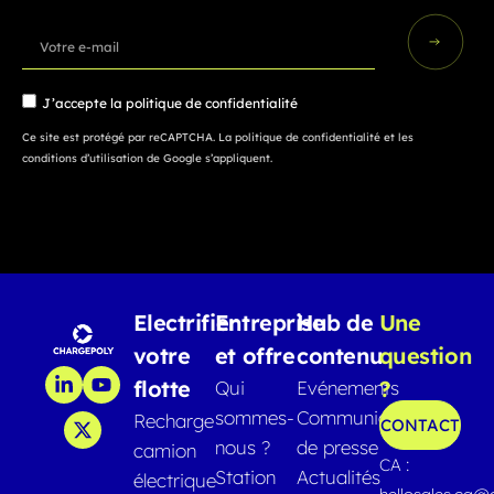
J’accepte la
politique de confidentialité
Ce site est protégé par reCAPTCHA.
La politique de confidentialité
et
les
conditions d’utilisation
de Google s’appliquent.
Electrifier
Entreprise
Hub de
Une
votre
et offre
contenu
question
flotte
?
Qui
Evénements
sommes-
Communiqués
Recharge
CONTACT
nous ?
de presse
camion
CA :
Station
Actualités
électrique