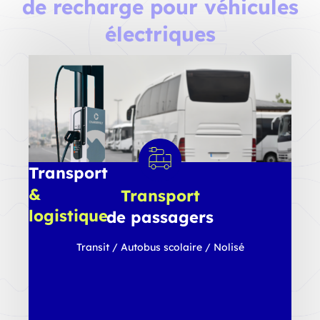
de recharge pour véhicules
électriques
Transport
&
Transport
logistique
de passagers
Véhicules
Transit / Autobus scolaire / Nolisé
utilitaires
légers
/
Véhicules
moyens
/