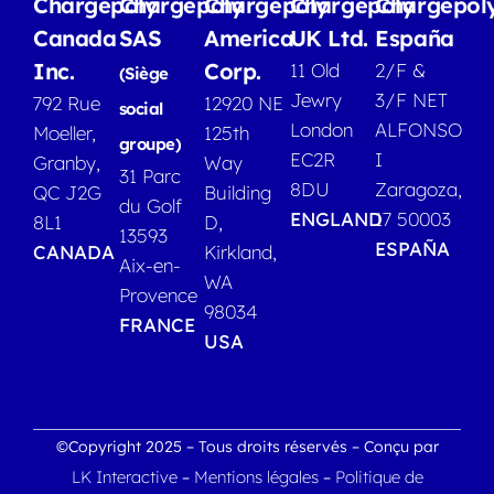
Chargepoly
Chargepoly
Chargepoly
Chargepoly
Chargepol
Canada
SAS
America
UK Ltd.
España
Inc.
Corp.
11 Old
2/F &
(Siège
Jewry
3/F NET
792 Rue
12920 NE
social
London
ALFONSO
Moeller,
125th
groupe)
EC2R
I
Granby,
Way
31 Parc
8DU
Zaragoza,
QC J2G
Building
du Golf
ENGLAND
17 50003
8L1
D,
13593
ESPAÑA
CANADA
Kirkland,
Aix-en-
WA
Provence
98034
FRANCE
USA
©Copyright 2025 – Tous droits réservés – Conçu par
LK Interactive
Mentions légales
Politique de
–
–