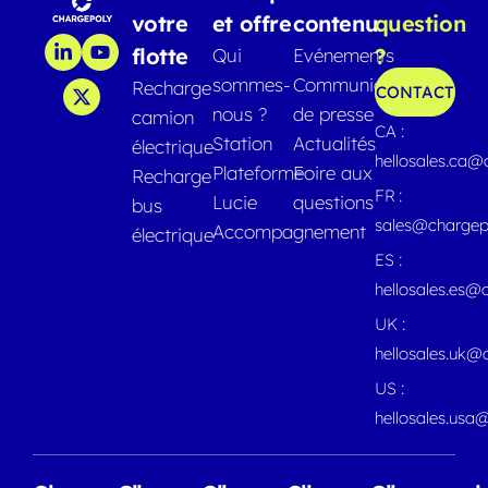
votre
et offre
contenu
question
flotte
?
Qui
Evénements
sommes-
Communiqués
Recharge
CONTACT
nous ?
de presse
camion
CA :
Station
Actualités
électrique
hellosales.ca
Plateforme
Foire aux
Recharge
FR :
Lucie
questions
bus
sales@chargep
Accompagnement
électrique
ES :
hellosales.es@
UK :
hellosales.uk@
US :
hellosales.usa