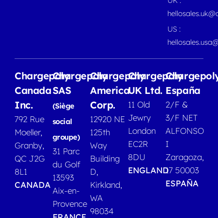
UK :
hellosales.uk@
US :
hellosales.usa
Chargepoly
Chargepoly
Chargepoly
Chargepoly
Chargepol
Canada
SAS
America
UK Ltd.
España
Inc.
Corp.
11 Old
2/F &
(Siège
Jewry
3/F NET
792 Rue
12920 NE
social
London
ALFONSO
Moeller,
125th
groupe)
EC2R
I
Granby,
Way
31 Parc
8DU
Zaragoza,
QC J2G
Building
du Golf
ENGLAND
17 50003
8L1
D,
13593
ESPAÑA
CANADA
Kirkland,
Aix-en-
WA
Provence
98034
FRANCE