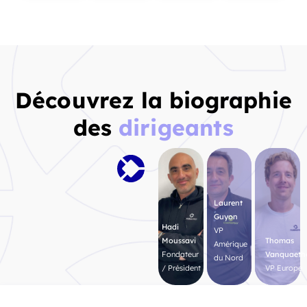
Découvrez la biographie
des
dirigeants
Laurent
Guyon
Hadi
VP
Moussavi
Thomas
Amérique
Fondateur
Vanquaet
du Nord
/ Président
VP Europe