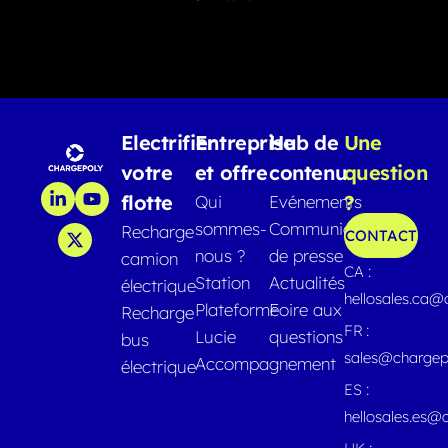
Electrifier
Entreprise
Hub de
Une
votre
et offre
contenu
question
flotte
?
Qui
Evénements
sommes-
Communiqués
Recharge
CONTACT
nous ?
de presse
camion
CA :
Station
Actualités
électrique
hellosales.ca
Plateforme
Foire aux
Recharge
FR :
Lucie
questions
bus
sales@chargep
Accompagnement
électrique
ES :
hellosales.es@