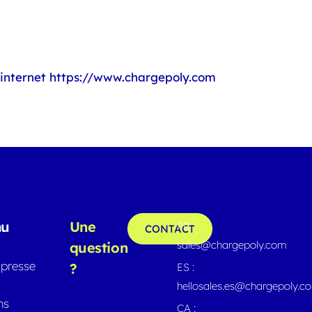
 internet https://www.chargepoly.com
nu
Une
FR :
CONTACT
sales@chargepoly.com
question
presse
?
ES :
hellosales.es@chargepoly.c
ns
CA :