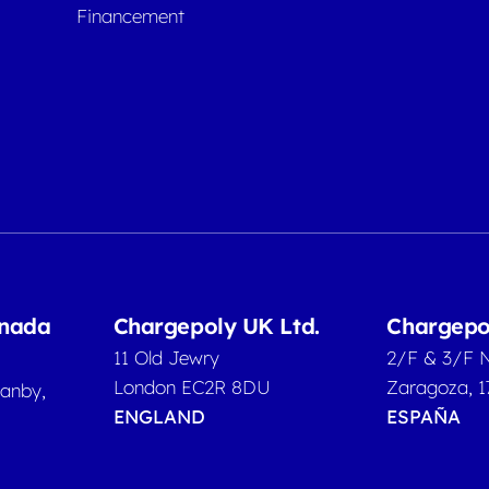
Financement
anada
Chargepoly UK Ltd.
Chargepo
11 Old Jewry
2/F & 3/F 
London EC2R 8DU
Zaragoza, 1
ranby,
ENGLAND
ESPAÑA