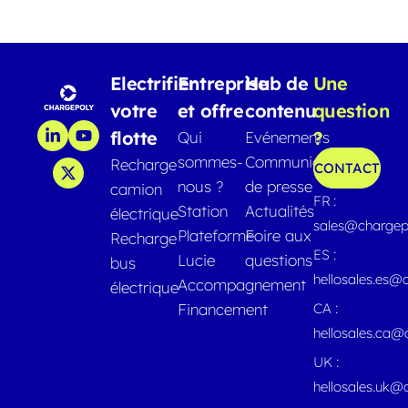
Electrifier
Entreprise
Hub de
Une
votre
et offre
contenu
question
flotte
?
Qui
Evénements
sommes-
Communiqués
Recharge
CONTACT
nous ?
de presse
camion
FR :
Station
Actualités
électrique
sales@chargep
Plateforme
Foire aux
Recharge
ES :
Lucie
questions
bus
hellosales.es@
Accompagnement
électrique
Financement
CA :
hellosales.ca
UK :
hellosales.uk@