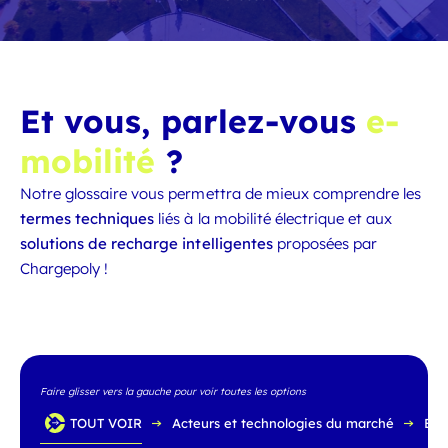
Et vous, parlez-vous
e-
mobilité
?
Notre glossaire vous permettra de mieux comprendre les
termes techniques
liés à la mobilité électrique et aux
solutions de recharge intelligentes
proposées par
Chargepoly !
Faire glisser vers la gauche pour voir toutes les options
TOUT VOIR
Acteurs et technologies du marché
Bat