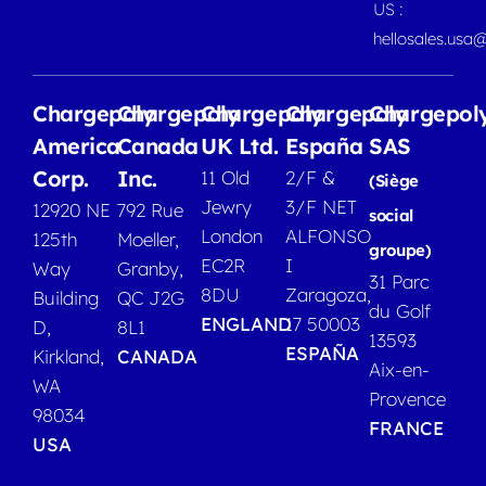
US :
hellosales.usa
Chargepoly
Chargepoly
Chargepoly
Chargepoly
Chargepol
America
Canada
UK Ltd.
España
SAS
Corp.
Inc.
11 Old
2/F &
(Siège
Jewry
3/F NET
12920 NE
792 Rue
social
London
ALFONSO
125th
Moeller,
groupe)
EC2R
I
Way
Granby,
31 Parc
8DU
Zaragoza,
Building
QC J2G
du Golf
ENGLAND
17 50003
D,
8L1
13593
ESPAÑA
Kirkland,
CANADA
Aix-en-
WA
Provence
98034
FRANCE
USA