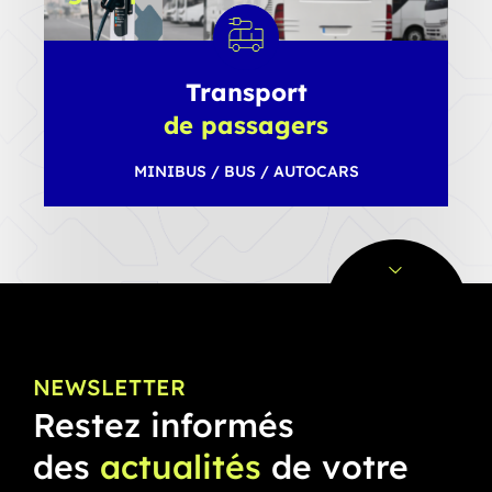
VUL
/
PORTEURS
/
Transport
TRACTEURS
de passagers
Words
Characters
Reading
time
MINIBUS / BUS / AUTOCARS
NEWSLETTER
Restez informés
des
actualités
de votre