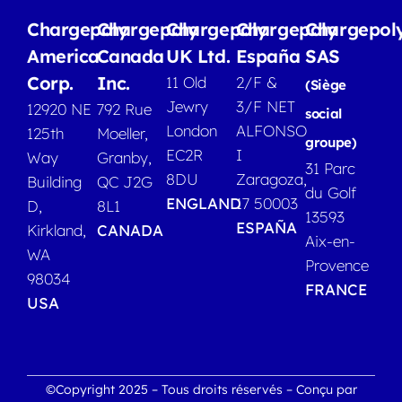
Chargepoly
Chargepoly
Chargepoly
Chargepoly
Chargepol
America
Canada
UK Ltd.
España
SAS
Corp.
Inc.
11 Old
2/F &
(Siège
Jewry
3/F NET
12920 NE
792 Rue
social
London
ALFONSO
125th
Moeller,
groupe)
EC2R
I
Way
Granby,
31 Parc
8DU
Zaragoza,
Building
QC J2G
du Golf
ENGLAND
17 50003
D,
8L1
13593
ESPAÑA
Kirkland,
CANADA
Aix-en-
WA
Provence
98034
FRANCE
USA
©Copyright 2025 – Tous droits réservés – Conçu par