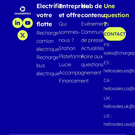
Electrifier
Entreprise
Hub de
Une
votre
et offre
contenu
question
flotte
?
Qui
Evénements
sommes-
Communiqués
Recharge
CONTACT
nous ?
de presse
camion
FR :
Station
Actualités
électrique
sales@chargep
Plateforme
Foire aux
Recharge
ES :
Lucie
questions
bus
hellosales.es@
Accompagnement
électrique
Financement
CA :
hellosales.ca
UK :
hellosales.uk@
US :
hellosales.usa