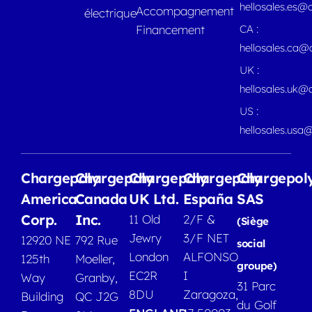
hellosales.es@
Accompagnement
électrique
Financement
CA :
hellosales.ca
UK :
hellosales.uk@
US :
hellosales.usa
Chargepoly
Chargepoly
Chargepoly
Chargepoly
Chargepol
America
Canada
UK Ltd.
España
SAS
Corp.
Inc.
11 Old
2/F &
(Siège
Jewry
3/F NET
12920 NE
792 Rue
social
London
ALFONSO
125th
Moeller,
groupe)
EC2R
I
Way
Granby,
31 Parc
8DU
Zaragoza,
Building
QC J2G
du Golf