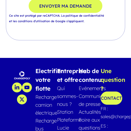
ENVOYER MA DEMANDE
Ce site est protégé par reCAPTCHA.
La politique de confidentialité
et
les conditions d’utilisation
de Google s’appliquent.
Electrifier
Entreprise
Hub de
Une
votre
et offre
contenu
question
flotte
?
Qui
Evénements
sommes-
Communiqués
Recharge
CONTACT
nous ?
de presse
camion
FR :
Station
Actualités
électrique
sales@chargep
Plateforme
Foire aux
Recharge
ES :
Lucie
questions
bus