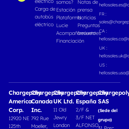
eléctrico
somos?
Notas de
hellosales.es@
Carga de
Estación
prensa
FR :
autobús
Plataforma
Noticias
sales@chargep
eléctrico
Lucie
Preguntas
CA :
Acompañamiento
frecuentes
hellosales.ca
Financiación
UK :
hellosales.uk@
US :
hellosales.usa
Chargepoly
Chargepoly
Chargepoly
Chargepoly
Chargepol
America
Canada
UK Ltd.
España
SAS
Corp.
Inc.
11 Old
2/F &
(Sede del
Jewry
3/F NET
12920 NE
792 Rue
grupo)
London
ALFONSO
125th
Moeller,
31 Parc