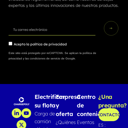
expertos y las últimas innovaciones de nuestros productos.
Acepto la
política de privacidad
Este sitio está protegido por reCAPTCHA. Se aplican la
política de
privacidad
y las
condiciones de servicio
de Google.
Electrificar
Empresa
Centro
¿Una
su flota
y
de
pregunta?
oferta
contenido
Carga de
CONTACTO
camión
¿Quiénes
Eventos
ES :