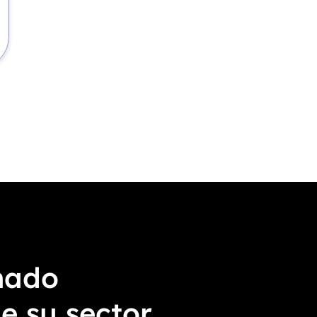
mado
e su sector