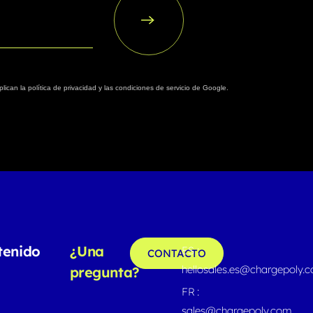
plican la
política de privacidad
y las
condiciones de servicio
de Google.
tenido
¿Una
ES :
CONTACTO
hellosales.es@chargepoly.
pregunta?
FR :
sales@chargepoly.com