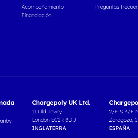
Acompañamiento
Preguntas frecue
Financiación
anada
Chargepoly UK Ltd.
Chargepo
11 Old Jewry
2/F & 3/F 
London EC2R 8DU
Zaragoza, 1
ranby
INGLATERRA
ESPAÑA