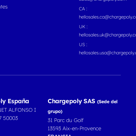
ntes
CA :
hellosales.ca@chargepoly.
UK :
hellosales.uk@chargepoly.
US :
hellosales.usa@chargepoly
ly España
Chargepoly SAS
(Sede del
NET ALFONSO I
grupo)
7 50003
31 Parc du Golf
13593 Aix-en-Provence