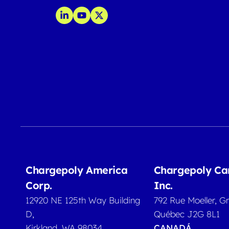
Chargepoly America
Chargepoly C
Corp.
Inc.
12920 NE 125th Way Building
792 Rue Moeller, G
D,
Québec J2G 8L1
Kirkland, WA 98034
CANADÁ