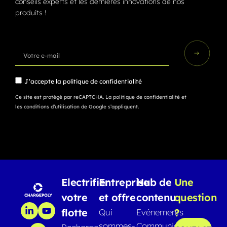
conseils experts et les dernières innovations de nos
produits !
J’accepte la
politique de confidentialité
Ce site est protégé par reCAPTCHA.
La politique de confidentialité
et
les conditions d’utilisation
de Google s’appliquent.
Electrifier
Entreprise
Hub de
Une
votre
et offre
contenu
question
flotte
?
Qui
Evénements
sommes-
Communiqués