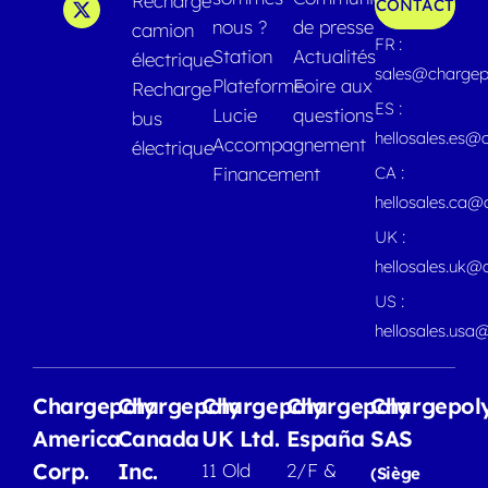
Recharge
CONTACT
nous ?
de presse
camion
FR :
Station
Actualités
électrique
sales@chargep
Plateforme
Foire aux
Recharge
ES :
Lucie
questions
bus
hellosales.es@
Accompagnement
électrique
Financement
CA :
hellosales.ca
UK :
hellosales.uk@
US :
hellosales.usa
Chargepoly
Chargepoly
Chargepoly
Chargepoly
Chargepol
America
Canada
UK Ltd.
España
SAS
Corp.
Inc.
11 Old
2/F &
(Siège