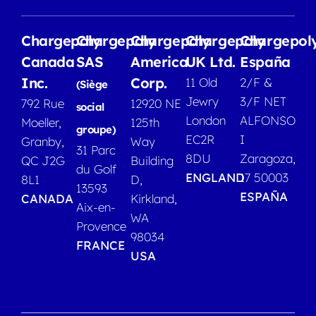
Chargepoly
Chargepoly
Chargepoly
Chargepoly
Chargepol
Canada
SAS
America
UK Ltd.
España
Inc.
Corp.
11 Old
2/F &
(Siège
Jewry
3/F NET
792 Rue
12920 NE
social
London
ALFONSO
Moeller,
125th
groupe)
EC2R
I
Granby,
Way
31 Parc
8DU
Zaragoza,
QC J2G
Building
du Golf
ENGLAND
17 50003
8L1
D,
13593
ESPAÑA
CANADA
Kirkland,
Aix-en-
WA
Provence
98034
FRANCE
USA