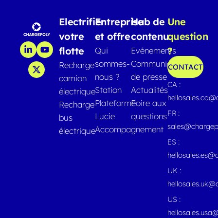
Electrifier
Entreprise
Hub de
Une
votre
et offre
contenu
question
flotte
?
Qui
Evénements
sommes-
Communiqués
Recharge
CONTACT
nous ?
de presse
camion
CA :
Station
Actualités
électrique
hellosales.ca
Plateforme
Foire aux
Recharge
FR :
Lucie
questions
bus
sales@chargep
Accompagnement
électrique
ES :
hellosales.es@
UK :
hellosales.uk@
US :
hellosales.usa