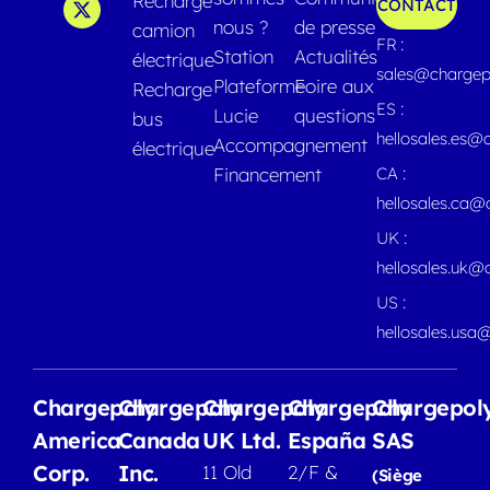
Recharge
CONTACT
nous ?
de presse
camion
FR :
Station
Actualités
électrique
sales@chargep
Plateforme
Foire aux
Recharge
ES :
Lucie
questions
bus
hellosales.es@
Accompagnement
électrique
Financement
CA :
hellosales.ca
UK :
hellosales.uk@
US :
hellosales.usa
Chargepoly
Chargepoly
Chargepoly
Chargepoly
Chargepol
America
Canada
UK Ltd.
España
SAS
Corp.
Inc.
11 Old
2/F &
(Siège