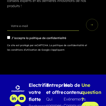
conseils experts et les dernières innovations de nos
produits !
J’accepte la
politique de confidentialité
Ce site est protégé par reCAPTCHA.
La politique de confidentialité
et
les conditions d’utilisation
de Google s’appliquent.
Electrifier
Entreprise
Hub de
Une
votre
et offre
contenu
question
flotte
?
Qui
Evénements
sommes-
Communiqués