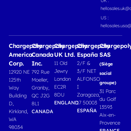
UK :
hellosales.uk@
US :
hellosales.usa
Chargepoly
Chargepoly
Chargepoly
Chargepoly
Chargepol
America
Canada
UK Ltd.
España
SAS
Corp.
Inc.
11 Old
2/F &
(Siège
Jewry
3/F NET
12920 NE
792 Rue
social
London
ALFONSO
125th
Moeller,
groupe)
EC2R
I
Way
Granby,
31 Parc
8DU
Zaragoza,
Building
QC J2G
du Golf
ENGLAND
17 50003
D,
8L1
13593
ESPAÑA
Kirkland,
CANADA
Aix-en-
WA
Provence
98034
FRANCE