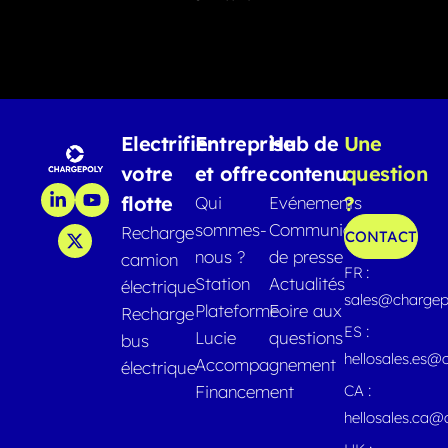
Electrifier
Entreprise
Hub de
Une
votre
et offre
contenu
question
flotte
?
Qui
Evénements
sommes-
Communiqués
Recharge
CONTACT
nous ?
de presse
camion
FR :
Station
Actualités
électrique
sales@chargep
Plateforme
Foire aux
Recharge
ES :
Lucie
questions
bus
hellosales.es@
Accompagnement
électrique
Financement
CA :
hellosales.ca