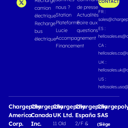
Recharge
CONTACT
nous ?
de presse
camion
FR :
Station
Actualités
électrique
sales@chargep
Plateforme
Foire aux
Recharge
ES :
Lucie
questions
bus
hellosales.es@
Accompagnement
électrique
Financement
CA :
hellosales.ca
UK :
hellosales.uk@
US :
hellosales.usa
Chargepoly
Chargepoly
Chargepoly
Chargepoly
Chargepol
America
Canada
UK Ltd.
España
SAS
Corp.
Inc.
11 Old
2/F &
(Siège