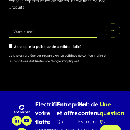
conseils experts et les dernières innovations de nos
produits !
J’accepte la
politique de confidentialité
Ce site est protégé par reCAPTCHA.
La politique de confidentialité
et
les conditions d’utilisation
de Google s’appliquent.
Electrifier
Entreprise
Hub de
Une
votre
et offre
contenu
question
flotte
?
Qui
Evénements
sommes-
Communiqués