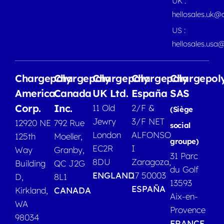
UK :
hellosales.uk@
US :
hellosales.usa
Chargepoly
Chargepoly
Chargepoly
Chargepoly
Chargepol
America
Canada
UK Ltd.
España
SAS
Corp.
Inc.
11 Old
2/F &
(Siège
Jewry
3/F NET
12920 NE
792 Rue
social
London
ALFONSO
125th
Moeller,
groupe)
EC2R
I
Way
Granby,
31 Parc
8DU
Zaragoza,
Building
QC J2G
du Golf
ENGLAND
17 50003
D,
8L1
13593
ESPAÑA
Kirkland,
CANADA
Aix-en-
WA
Provence
98034
FRANCE