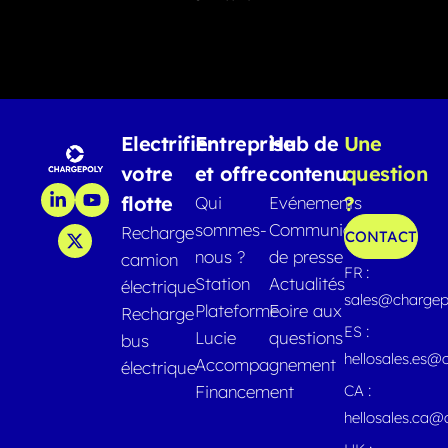
Electrifier
Entreprise
Hub de
Une
votre
et offre
contenu
question
flotte
?
Qui
Evénements
sommes-
Communiqués
Recharge
CONTACT
nous ?
de presse
camion
FR :
Station
Actualités
électrique
sales@chargep
Plateforme
Foire aux
Recharge
ES :
Lucie
questions
bus
hellosales.es@
Accompagnement
électrique
Financement
CA :
hellosales.ca