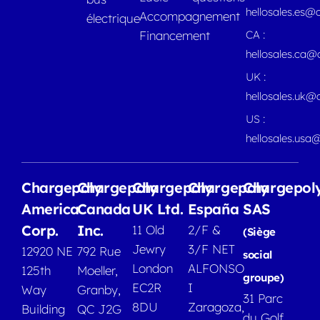
hellosales.es@
Accompagnement
électrique
Financement
CA :
hellosales.ca
UK :
hellosales.uk@
US :
hellosales.usa
Chargepoly
Chargepoly
Chargepoly
Chargepoly
Chargepol
America
Canada
UK Ltd.
España
SAS
Corp.
Inc.
11 Old
2/F &
(Siège
Jewry
3/F NET
12920 NE
792 Rue
social
London
ALFONSO
125th
Moeller,
groupe)
EC2R
I
Way
Granby,
31 Parc
8DU
Zaragoza,
Building
QC J2G
du Golf