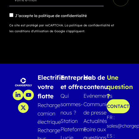
J’accepte la
politique de confidentialité
Ce site est protégé par reCAPTCHA.
La politique de confidentialité
et
les conditions d’utilisation
de Google s’appliquent.
Electrifier
Entreprise
Hub de
Une
votre
et offre
contenu
question
flotte
?
Qui
Evénements
sommes-
Communiqués
Recharge
CONTACT
nous ?
de presse
camion
FR :
Station
Actualités
électrique
sales@chargep
Plateforme
Foire aux
Recharge
ES :
Lucie
questions
bus