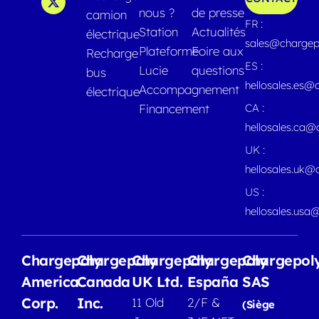
nous ?
de presse
camion
FR :
Station
Actualités
électrique
sales@chargep
Plateforme
Foire aux
Recharge
ES :
Lucie
questions
bus
hellosales.es@
Accompagnement
électrique
Financement
CA :
hellosales.ca
UK :
hellosales.uk@
US :
hellosales.usa
Chargepoly
Chargepoly
Chargepoly
Chargepoly
Chargepol
America
Canada
UK Ltd.
España
SAS
Corp.
Inc.
11 Old
2/F &
(Siège