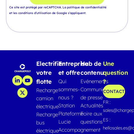
Ce site est protégé par reCAPTCHA.
La politique de confidentialité
et
les conditions d’utilisation
de Google s’appliquent.
Electrifier
Entreprise
Hub de
Une
votre
et offre
contenu
question
flotte
?
Qui
Evénements
sommes-
Communiqués
Recharge
CONTACT
nous ?
de presse
camion
FR :
Station
Actualités
électrique
sales@chargep
Plateforme
Foire aux
Recharge
ES :
Lucie
questions
bus
hellosales.es@
Accompagnement
électrique