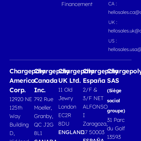
Financement
CA :
hellosales.ca
UK :
hellosales.uk@
US :
hellosales.usa
Chargepoly
Chargepoly
Chargepoly
Chargepoly
Chargepol
America
Canada
UK Ltd.
España
SAS
Corp.
Inc.
11 Old
2/F &
(Siège
Jewry
3/F NET
12920 NE
792 Rue
social
London
ALFONSO
125th
Moeller,
groupe)
EC2R
I
Way
Granby,
31 Parc
8DU
Zaragoza,
Building
QC J2G
du Golf
ENGLAND
17 50003
D,
8L1
13593
ESPAÑA