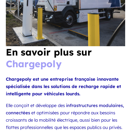
En savoir plus sur
Chargepoly
Chargepoly est une entreprise française innovante
spécialisée dans les solutions de recharge rapide et
intelligente pour véhicules lourds.
Elle conçoit et développe des
infrastructures modulaires,
connectées
et optimisées pour répondre aux besoins
croissants de la mobilité électrique, aussi bien pour les
flottes professionnelles que les espaces publics ou privés.