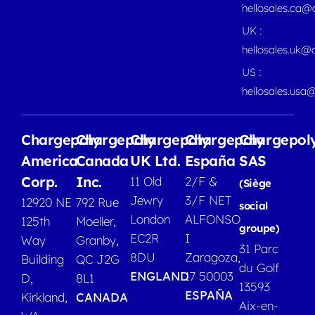
hellosales.ca
UK :
hellosales.uk@
US :
hellosales.usa
Chargepoly
Chargepoly
Chargepoly
Chargepoly
Chargepol
America
Canada
UK Ltd.
España
SAS
Corp.
Inc.
11 Old
2/F &
(Siège
Jewry
3/F NET
12920 NE
792 Rue
social
London
ALFONSO
125th
Moeller,
groupe)
EC2R
I
Way
Granby,
31 Parc
8DU
Zaragoza,
Building
QC J2G
du Golf
ENGLAND
17 50003
D,
8L1
13593
ESPAÑA
Kirkland,
CANADA
Aix-en-