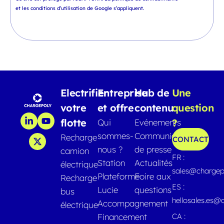
et
les conditions d’utilisation
de Google s’appliquent.
Electrifier
Entreprise
Hub de
Une
votre
et offre
contenu
question
flotte
?
Qui
Evénements
sommes-
Communiqués
Recharge
CONTACT
nous ?
de presse
camion
FR :
Station
Actualités
électrique
sales@chargep
Plateforme
Foire aux
Recharge
ES :
Lucie
questions
bus
hellosales.es@
Accompagnement
électrique
Financement
CA :