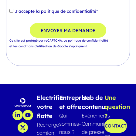
J'accepte la
politique de confidentialité*
ENVOYER MA DEMANDE
Ce site est protégé par reCAPTCHA.
La politique de confidentialité
et
les conditions d’utilisation
de Google s’appliquent.
Electrifier
Entreprise
Hub de
Une
votre
et offre
contenu
question
flotte
?
Qui
Evénements
sommes-
Communiqués
Recharge
CONTACT
nous ?
de presse
camion