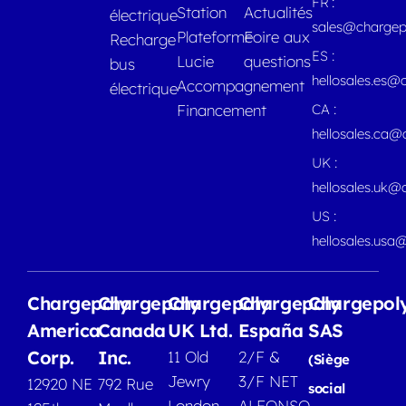
FR :
Station
Actualités
électrique
sales@chargep
Plateforme
Foire aux
Recharge
ES :
Lucie
questions
bus
hellosales.es@
Accompagnement
électrique
Financement
CA :
hellosales.ca
UK :
hellosales.uk@
US :
hellosales.usa
Chargepoly
Chargepoly
Chargepoly
Chargepoly
Chargepol
America
Canada
UK Ltd.
España
SAS
Corp.
Inc.
11 Old
2/F &
(Siège
Jewry
3/F NET
12920 NE
792 Rue
social
London
ALFONSO