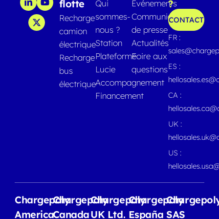
flotte
?
Qui
Evénements
sommes-
Communiqués
Recharge
CONTACT
nous ?
de presse
camion
FR :
Station
Actualités
électrique
sales@chargep
Plateforme
Foire aux
Recharge
ES :
Lucie
questions
bus
hellosales.es@
Accompagnement
électrique
Financement
CA :
hellosales.ca
UK :
hellosales.uk@
US :
hellosales.usa
Chargepoly
Chargepoly
Chargepoly
Chargepoly
Chargepol
America
Canada
UK Ltd.
España
SAS