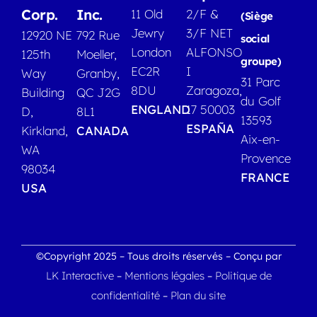
Corp.
Inc.
11 Old
2/F &
(Siège
Jewry
3/F NET
12920 NE
792 Rue
social
London
ALFONSO
125th
Moeller,
groupe)
EC2R
I
Way
Granby,
31 Parc
8DU
Zaragoza,
Building
QC J2G
du Golf
ENGLAND
17 50003
D,
8L1
13593
ESPAÑA
Kirkland,
CANADA
Aix-en-
WA
Provence
98034
FRANCE
USA
©Copyright 2025 – Tous droits réservés – Conçu par
LK Interactive
Mentions légales
Politique de
–
–
confidentialité
Plan du site
–