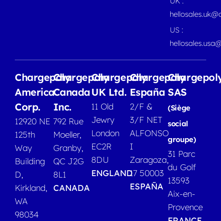
UK :
hellosales.uk@
US :
hellosales.usa
Chargepoly
Chargepoly
Chargepoly
Chargepoly
Chargepol
America
Canada
UK Ltd.
España
SAS
Corp.
Inc.
11 Old
2/F &
(Siège
Jewry
3/F NET
12920 NE
792 Rue
social
London
ALFONSO
125th
Moeller,
groupe)
EC2R
I
Way
Granby,
31 Parc
8DU
Zaragoza,
Building
QC J2G
du Golf
ENGLAND
17 50003
D,
8L1
13593
ESPAÑA
Kirkland,
CANADA
Aix-en-
WA
Provence
98034
FRANCE