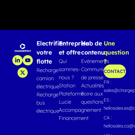
Electrifier
Entreprise
Hub de
Une
votre
et offre
contenu
question
flotte
?
Qui
Evénements
sommes-
Communiqués
Recharge
CONTACT
nous ?
de presse
camion
FR :
Station
Actualités
électrique
sales@chargep
Plateforme
Foire aux
Recharge
ES :
Lucie
questions
bus
hellosales.es@
Accompagnement
électrique
Financement
CA :
hellosales.ca