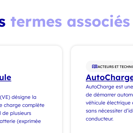
es
termes associés
ACTEURS ET TECHN
ule
AutoCharg
AutoCharge est une
de démarrer autom
 (VE) désigne la
véhicule électrique
une charge complète
sans nécessiter d’id
 de plusieurs
conducteur.
batterie (exprimée