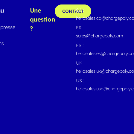
nu
Une
CA :
CONTACT
hellosales.ca@chargepoly.
question
presse
?
FR :
sales@chargepoly.com
ns
ES :
hellosales.es@chargepoly.c
UK :
hellosales.uk@chargepoly.c
US :
hellosales.usa@chargepoly.