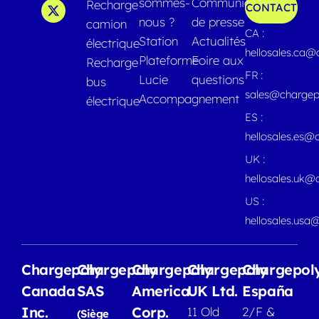
sommes-
Communiqués
Recharge
CONTACT
nous ?
de presse
camion
CA :
Station
Actualités
électrique
hellosales.ca
Plateforme
Foire aux
Recharge
FR :
Lucie
questions
bus
sales@chargep
Accompagnement
électrique
ES :
hellosales.es@
UK :
hellosales.uk@
US :
hellosales.usa
Chargepoly
Chargepoly
Chargepoly
Chargepoly
Chargepol
Canada
SAS
America
UK Ltd.
España
Inc.
Corp.
11 Old
2/F &
(Siège