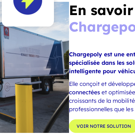
En savoir
Chargepo
Chargepoly est une ent
spécialisée dans les so
intelligente pour véhicu
Elle conçoit et dévelop
connectées
et optimisée
croissants de la mobilité
professionnelles que les
VOIR NOTRE SOLUTION