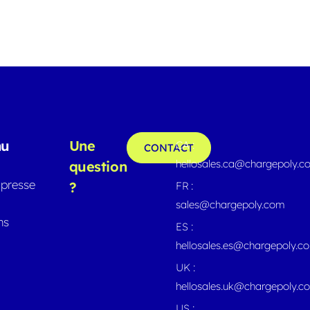
nu
Une
CA :
CONTACT
hellosales.ca@chargepoly.
question
presse
?
FR :
sales@chargepoly.com
ns
ES :
hellosales.es@chargepoly.c
UK :
hellosales.uk@chargepoly.c
US :