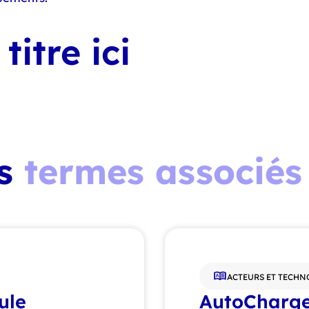
titre ici
es
termes associés
ACTEURS ET TECHN
ule
AutoCharg