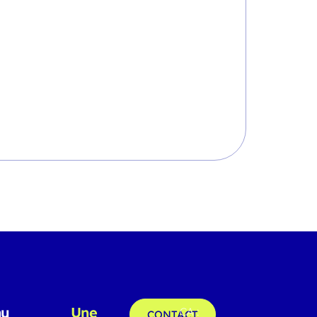
nu
Une
CA :
CONTACT