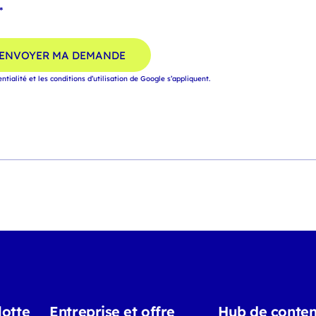
*
ENVOYER MA DEMANDE
entialité
et
les conditions d’utilisation
de Google s’appliquent.
lotte
Entreprise et offre
Hub de conte