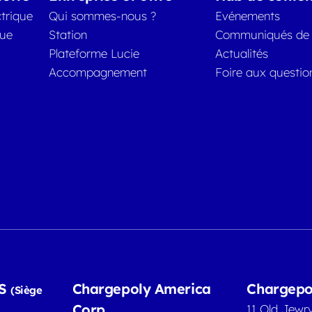
trique
Qui sommes-nous ?
Evénements
que
Station
Communiqués de 
Plateforme Lucie
Actualités
Accompagnement
Foire aux questio
AS
Chargepoly America
Chargepo
(Siège
Corp.
11 Old Jewr