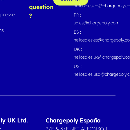
hellosales.ca@chargepoly.
question
presse
?
FR :
sales@chargepoly.com
ns
ES :
hellosales.es@chargepoly.c
UK :
hellosales.uk@chargepoly.c
US :
hellosales.usa@chargepoly.
ly UK Ltd.
Chargepoly España
y
2/F & 3/F NET ALFONSO I