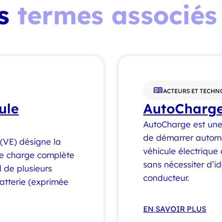
es
termes associés
ACTEURS ET TECHN
ule
AutoCharg
AutoCharge est une
de démarrer autom
 (VE) désigne la
véhicule électrique
une charge complète
sans nécessiter d’id
 de plusieurs
conducteur.
batterie (exprimée
EN SAVOIR PLUS