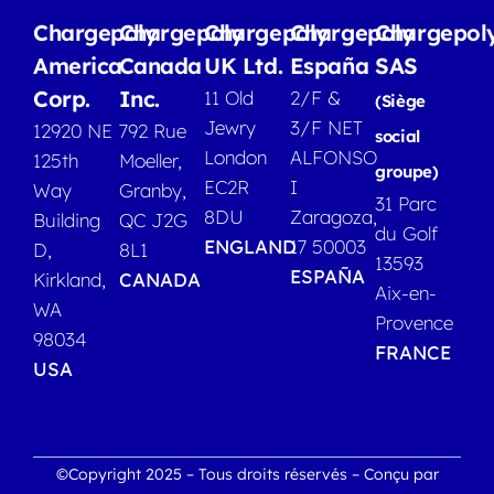
Chargepoly
Chargepoly
Chargepoly
Chargepoly
Chargepol
America
Canada
UK Ltd.
España
SAS
Corp.
Inc.
11 Old
2/F &
(Siège
Jewry
3/F NET
12920 NE
792 Rue
social
London
ALFONSO
125th
Moeller,
groupe)
EC2R
I
Way
Granby,
31 Parc
8DU
Zaragoza,
Building
QC J2G
du Golf
ENGLAND
17 50003
D,
8L1
13593
ESPAÑA
Kirkland,
CANADA
Aix-en-
WA
Provence
98034
FRANCE
USA
©Copyright 2025 – Tous droits réservés – Conçu par