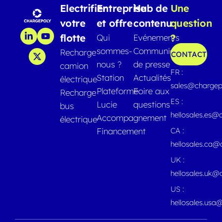
Electrifier
Entreprise
Hub de
Une
votre
et offre
contenu
question
flotte
?
Qui
Evénements
sommes-
Communiqués
Recharge
CONTACT
nous ?
de presse
camion
FR :
Station
Actualités
électrique
sales@chargep
Plateforme
Foire aux
Recharge
ES :
Lucie
questions
bus
hellosales.es@
Accompagnement
électrique
Financement
CA :
hellosales.ca
UK :
hellosales.uk@
US :
hellosales.usa