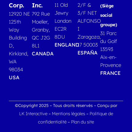
Corp.
Inc.
11 Old
2/F &
(Siège
Jewry
3/F NET
12920 NE
792 Rue
social
London
ALFONSO
125th
Moeller,
groupe)
EC2R
I
Way
Granby,
31 Parc
8DU
Zaragoza,
Building
QC J2G
du Golf
ENGLAND
17 50003
D,
8L1
13593
ESPAÑA
Kirkland,
CANADA
Aix-en-
WA
Provence
98034
FRANCE
USA
©Copyright 2025 – Tous droits réservés – Conçu par
LK Interactive
Mentions légales
Politique de
–
–
confidentialité
Plan du site
–