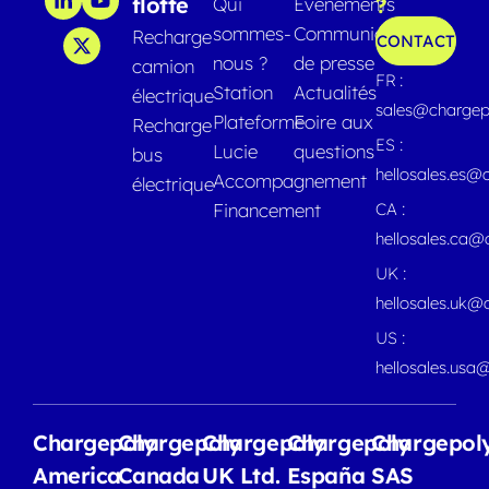
flotte
?
Qui
Evénements
sommes-
Communiqués
Recharge
CONTACT
nous ?
de presse
camion
FR :
Station
Actualités
électrique
sales@chargep
Plateforme
Foire aux
Recharge
ES :
Lucie
questions
bus
hellosales.es@
Accompagnement
électrique
Financement
CA :
hellosales.ca
UK :
hellosales.uk@
US :
hellosales.usa
Chargepoly
Chargepoly
Chargepoly
Chargepoly
Chargepol
America
Canada
UK Ltd.
España
SAS