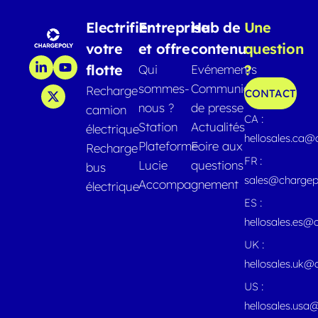
Electrifier
Entreprise
Hub de
Une
votre
et offre
contenu
question
flotte
?
Qui
Evénements
sommes-
Communiqués
Recharge
CONTACT
nous ?
de presse
camion
CA :
Station
Actualités
électrique
hellosales.ca
Plateforme
Foire aux
Recharge
FR :
Lucie
questions
bus
sales@chargep
Accompagnement
électrique
ES :
hellosales.es@
UK :
hellosales.uk@
US :
hellosales.usa