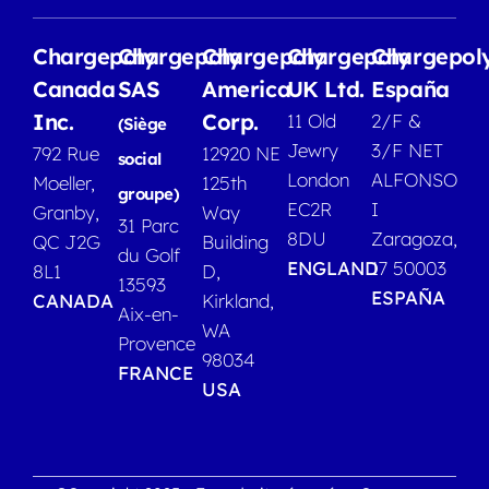
Chargepoly
Chargepoly
Chargepoly
Chargepoly
Chargepol
Canada
SAS
America
UK Ltd.
España
Inc.
Corp.
11 Old
2/F &
(Siège
Jewry
3/F NET
792 Rue
12920 NE
social
London
ALFONSO
Moeller,
125th
groupe)
EC2R
I
Granby,
Way
31 Parc
8DU
Zaragoza,
QC J2G
Building
du Golf
ENGLAND
17 50003
8L1
D,
13593
ESPAÑA
CANADA
Kirkland,
Aix-en-
WA
Provence
98034
FRANCE
USA