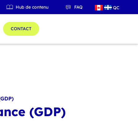
Hub de contenu
FAQ
QC
ES
CONTACT
(GDP)
ance (GDP)