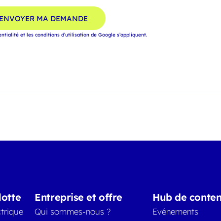
ENVOYER MA DEMANDE
entialité
et
les conditions d’utilisation
de Google s’appliquent.
lotte
Entreprise et offre
Hub de conte
trique
Qui sommes-nous ?
Evénements