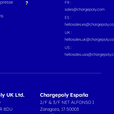
presse
?
FR :
sales@chargepoly.com
ns
ES :
hellosales.es@chargepoly.c
UK :
hellosales.uk@chargepoly.c
US :
hellosales.usa@chargepoly.
ly UK Ltd.
Chargepoly España
y
2/F & 3/F NET ALFONSO I
2R 8DU
Zaragoza, 17 50003