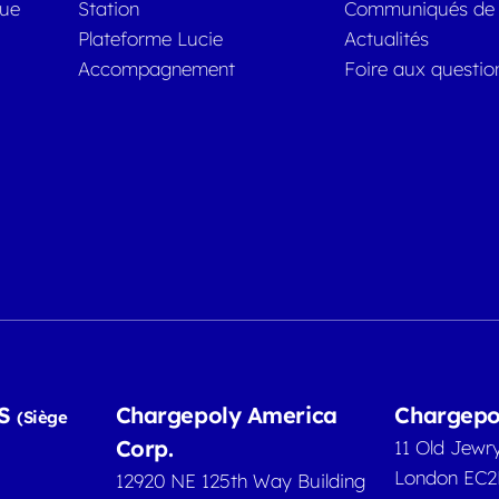
que
Station
Communiqués de 
Plateforme Lucie
Actualités
Accompagnement
Foire aux questio
AS
Chargepoly America
Chargepo
(Siège
Corp.
11 Old Jewr
London EC
12920 NE 125th Way Building