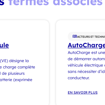
es
termes associés
ACTEURS ET TECHN
ule
AutoCharg
AutoCharge est une
de démarrer autom
 (VE) désigne la
véhicule électrique
une charge complète
sans nécessiter d’id
 de plusieurs
conducteur.
batterie (exprimée
EN SAVOIR PLUS