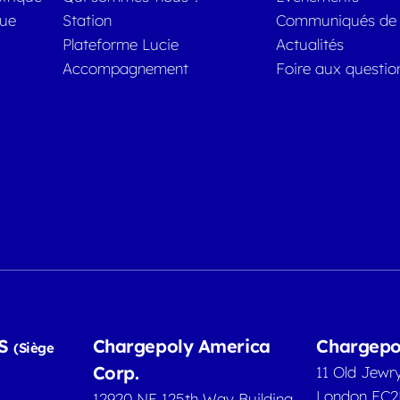
que
Station
Communiqués de 
Plateforme Lucie
Actualités
Accompagnement
Foire aux questio
AS
Chargepoly America
Chargepo
(Siège
Corp.
11 Old Jewr
London EC
12920 NE 125th Way Building