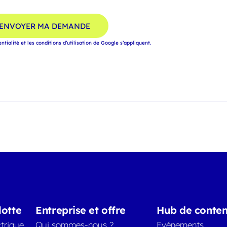
ENVOYER MA DEMANDE
entialité
et
les conditions d’utilisation
de Google s’appliquent.
lotte
Entreprise et offre
Hub de conte
trique
Qui sommes-nous ?
Evénements