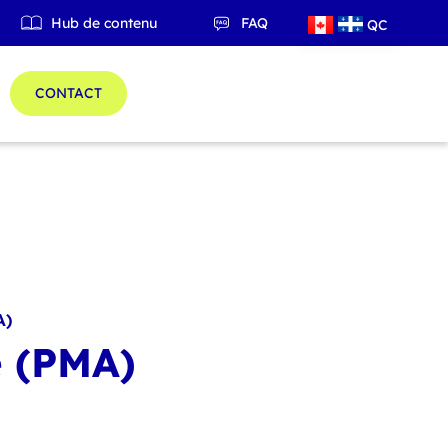
Hub de contenu
FAQ
QC
ES
CONTACT
A)
e (PMA)