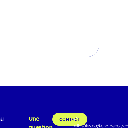
nu
Une
CA :
CONTACT
hellosales.ca@chargepoly.
question