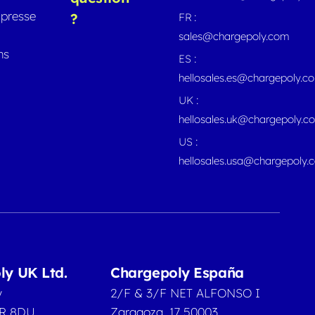
presse
?
FR :
sales@chargepoly.com
ns
ES :
hellosales.es@chargepoly.c
UK :
hellosales.uk@chargepoly.c
US :
hellosales.usa@chargepoly.
ly UK Ltd.
Chargepoly España
y
2/F & 3/F NET ALFONSO I
2R 8DU
Zaragoza, 17 50003