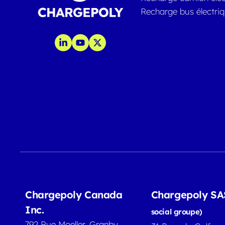
Recharge bus électri
Chargepoly Canada
Chargepoly S
Inc.
social groupe)
792 Rue Moeller, Granby,