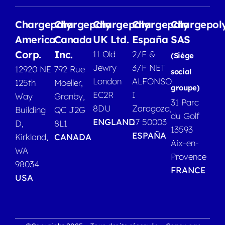
Chargepoly
Chargepoly
Chargepoly
Chargepoly
Chargepol
America
Canada
UK Ltd.
España
SAS
Corp.
Inc.
11 Old
2/F &
(Siège
Jewry
3/F NET
12920 NE
792 Rue
social
London
ALFONSO
125th
Moeller,
groupe)
EC2R
I
Way
Granby,
31 Parc
8DU
Zaragoza,
Building
QC J2G
du Golf
ENGLAND
17 50003
D,
8L1
13593
ESPAÑA
Kirkland,
CANADA
Aix-en-
WA
Provence
98034
FRANCE
USA