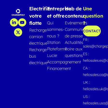
Electrifier
Entreprise
Hub de
Une
votre
et offre
contenu
question
flotte
?
Qui
Evénements
sommes-
Communiqués
Recharge
CONTACT
nous ?
de presse
camion
FR :
Station
Actualités
électrique
sales@chargep
Plateforme
Foire aux
Recharge
ES :
Lucie
questions
bus
hellosales.es@
Accompagnement
électrique
Financement
CA :
hellosales.ca
UK :
hellosales.uk@
US :
hellosales.usa